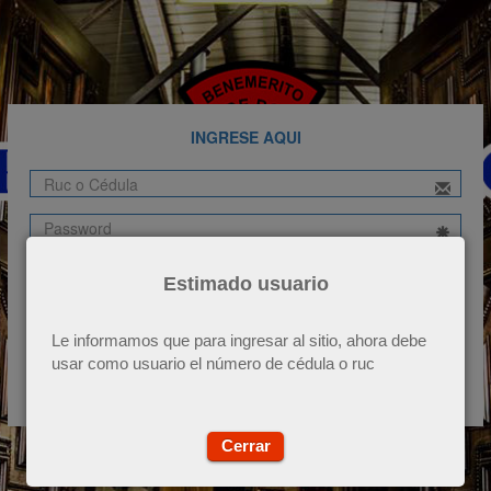
INGRESE AQUI
Ruc
Password
Recuperar contraseña
Estimado usuario
Registrese como nuevo usuario
Ver Video
Le informamos que para ingresar al sitio, ahora debe
usar como usuario el número de cédula o ruc
INGRESAR
Cerrar